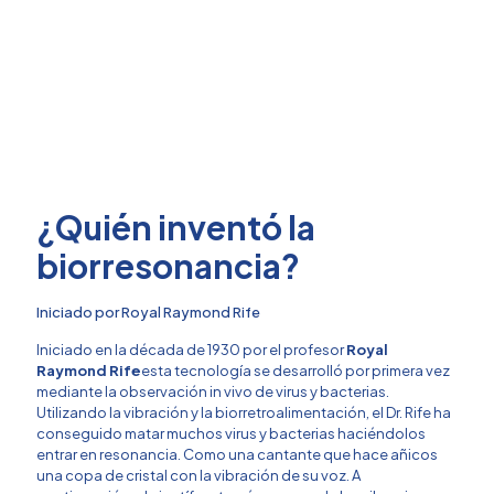
¿Quién inventó la
biorresonancia?
Iniciado por Royal Raymond Rife
Iniciado en la década de 1930 por el profesor
Royal
Raymond Rife
esta tecnología se desarrolló por primera vez
mediante la observación in vivo de virus y bacterias.
Utilizando la vibración y la biorretroalimentación, el Dr. Rife ha
conseguido matar muchos virus y bacterias haciéndolos
entrar en resonancia. Como una cantante que hace añicos
una copa de cristal con la vibración de su voz. A