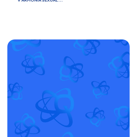
ARMONÍA SEXUAL...
En Francia, 3 de cada 4 personas recurren a terapias
alternativas, incluida la terapia cuántica, que es
un
enfoque preventivo
. Mediante algoritmos
matemáticos, permite reequilibrar y reinformar las
células, y detecta la probabilidad de que se
produzca un desequilibrio entre los 1 y los 15 años.
Este nuevo enfoque es un complemento muy eficaz
de la medicina alopática occidental, que añade una
nueva dimensión.
Utilizamos las dos máquinas con mejor rendimiento.
Le
Sistema L.I.F.E.
y el
QuantaScan Pro
.
En resumen, la biorresonancia es un método basado
en la emisión de las vibraciones naturales del cuerpo.