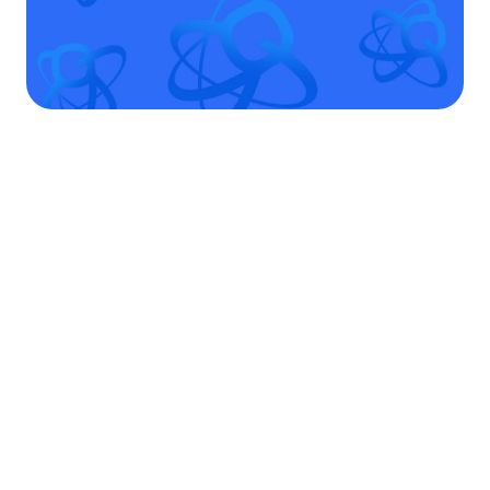
El sistema L.I.F.E. y QuantaScan ayudan a personas,
animales y plantas a recuperar su equilibrio físico y
energético.