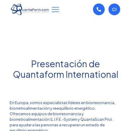
Presentación de
Quantaform International
En Europa, somos especialistas líderes en biorresonancia,
biorretroalimentación y reequilibrio energético.
Ofrecemos equipos de biorresonancia y
biorretroalimentación (L.I.F.E.-System y QuantaScan Pro).
para ayudar a las personas a recuperar un estado de
equilibrio energético.