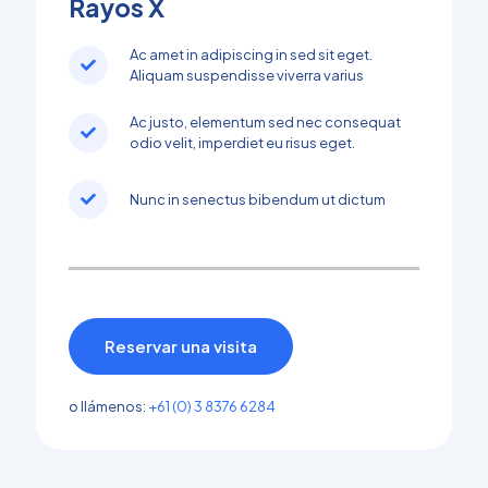
Rayos X
Ac amet in adipiscing in sed sit eget.
Aliquam suspendisse viverra varius
Ac justo, elementum sed nec consequat
odio velit, imperdiet eu risus eget.
Nunc in senectus bibendum ut dictum
Reservar una visita
o llámenos:
+61 (0) 3 8376 6284