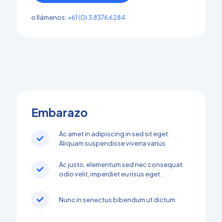
o llámenos:
+61 (0) 3 8376 6284
Embarazo
Ac amet in adipiscing in sed sit eget.
Aliquam suspendisse viverra varius
Ac justo, elementum sed nec consequat
odio velit, imperdiet eu risus eget.
Nunc in senectus bibendum ut dictum