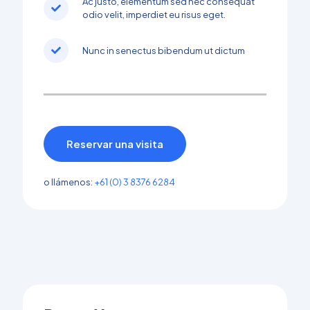
Ac justo, elementum sed nec consequat
odio velit, imperdiet eu risus eget.
Nunc in senectus bibendum ut dictum
Reservar una visita
o llámenos:
+61 (0) 3 8376 6284