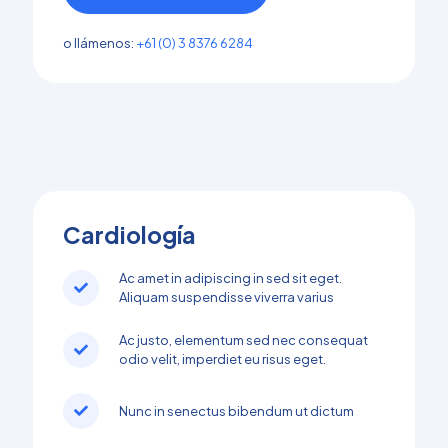
o llámenos:
+61 (0) 3 8376 6284
Cardiología
Ac amet in adipiscing in sed sit eget.
Aliquam suspendisse viverra varius
Ac justo, elementum sed nec consequat
odio velit, imperdiet eu risus eget.
Nunc in senectus bibendum ut dictum