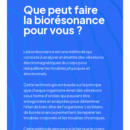
Que peut faire
la biorésonance
pour vous ?
La biorésonance est une méthode qui
consiste à analyser et émettre des vibrations
électromagnétiques du corps pour
rééquilibrer les troubles physiques et
émotionnels.
Cette technologie est basée sur le principe
que chaque organisme émet des vibrations
sous forme d'ondes qui peuvent être
enregistrées et analysées pour déterminer
l'état de bien-être de l'organisme. Les bilans
de biorésonance permettent de repérer les
troubles corporels et les troubles chroniques.
Cette méthode repose sur le fait que le corps