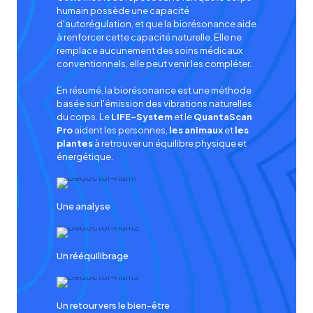
humain possède une capacité
d'autorégulation, et que la biorésonance aide
à renforcer cette capacité naturelle. Elle ne
remplace aucunement des soins médicaux
conventionnels, elle peut venir les compléter.
En résumé, la biorésonance est une méthode
basée sur l'émission des vibrations naturelles
du corps. Le
LIFE-System
et le
QuantaScan
Pro
aident les personnes,
les animaux
et
les
plantes
à retrouver un équilibre physique et
énergétique.
Une analyse
Un rééquilibrage
Un retour vers le bien-être