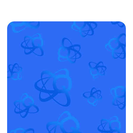
In Francia, 3 persone su 4 ricorrono a terapie
alternative, tra cui la terapia quantistica, che è un
approccio preventivo.
un approccio preventivo
.
Utilizzando algoritmi matematici, consente di
riequilibrare e informare nuovamente le cellule e di
rilevare la probabilità che si sviluppi uno squilibrio tra 1
e 15 anni. Questo nuovo approccio costituisce un
complemento molto efficace alla medicina allopatica
occidentale, aggiungendo una nuova dimensione.
Utilizziamo le due macchine più performanti. Le
Sistema L.I.F.E.
e il
QuantaScan Pro
.
In breve, la biorisonanza è un metodo basato
sull'emissione delle vibrazioni naturali del corpo. Il
Sistema L.I.F.E. e il QuantaScan aiutano le persone, gli
animali e le piante a ritrovare il loro equilibrio fisico ed
energetico.