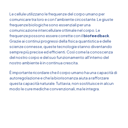
Le cellule utilizzano le frequenze del corpo umano per
comunicare tra loro e con l'ambiente circostante. Le giuste
frequenze biologiche sono essenziali per una
comunicazione intercellulare ottimale nel corpo. Le
frequenze possono essere corrette con il
biofeedback
.
Grazie ai continui progressi della fisica quantistica e delle
scienze connesse, queste tecnologie stanno diventando
sempre più precise ed efficienti. Così come la conoscenza
del nostro corpo e del suo funzionamento all'interno del
nostro ambiente è in continua crescita.
È importante ricordare che il corpo umano ha una capacità di
autoregolazione e che la biorisonanza aiuta a rafforzare
questa capacità naturale. Tuttavia, non sostituisce in alcun
modo le cure mediche convenzionali, ma le integra.