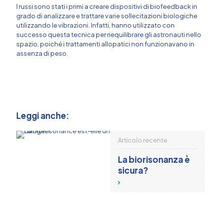
I russi sono stati i primi a creare dispositivi di biofeedback in
grado di analizzare e trattare varie sollecitazioni biologiche
utilizzando le vibrazioni. Infatti, hanno utilizzato con
successo questa tecnica per riequilibrare gli astronauti nello
spazio, poiché i trattamenti allopatici non funzionavano in
assenza di peso.
Leggi anche:
Articolo recente
La biorisonanza è
sicura?