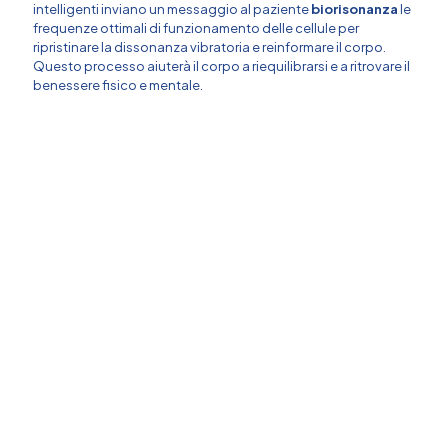
intelligenti inviano un messaggio al paziente
biorisonanza
le
frequenze ottimali di funzionamento delle cellule per
ripristinare la dissonanza vibratoria e reinformare il corpo.
Questo processo aiuterà il corpo a riequilibrarsi e a ritrovare il
benessere fisico e mentale.