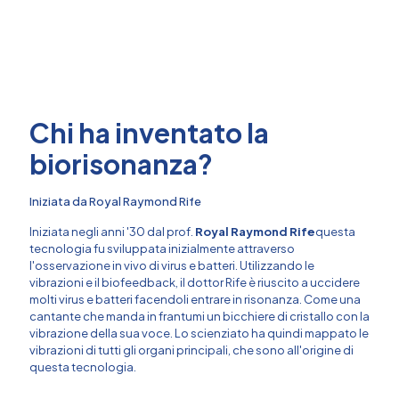
Chi ha inventato la
biorisonanza?
Iniziata da Royal Raymond Rife
Iniziata negli anni '30 dal prof.
Royal Raymond Rife
questa
tecnologia fu sviluppata inizialmente attraverso
l'osservazione in vivo di virus e batteri. Utilizzando le
vibrazioni e il biofeedback, il dottor Rife è riuscito a uccidere
molti virus e batteri facendoli entrare in risonanza. Come una
cantante che manda in frantumi un bicchiere di cristallo con la
vibrazione della sua voce. Lo scienziato ha quindi mappato le
vibrazioni di tutti gli organi principali, che sono all'origine di
questa tecnologia.