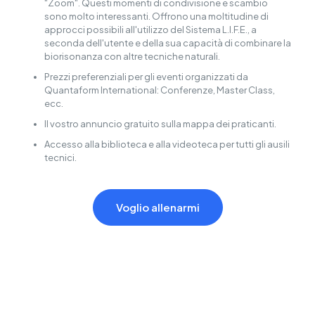
"Zoom". Questi momenti di condivisione e scambio
sono molto interessanti. Offrono una moltitudine di
approcci possibili all'utilizzo del Sistema L.I.F.E., a
seconda dell'utente e della sua capacità di combinare la
biorisonanza con altre tecniche naturali.
Prezzi preferenziali per gli eventi organizzati da
Quantaform International: Conferenze, Master Class,
ecc.
Il vostro annuncio gratuito sulla mappa dei praticanti.
Accesso alla biblioteca e alla videoteca per tutti gli ausili
tecnici.
Voglio allenarmi