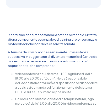
Ricordiamo che si raccomanda la pratica personale. Si tratta
di una componente essenziale del training di biorisonanza e
biofeedback che non deve essere trascurata.
Al termine del corso, anche se riceverete un'assistenza
successiva, vi suggeriamo di diventare membri del Centre de
biorésonance per avere accesso a una formazione più
approfondita, che comprende :
Videoconferenze sul sistema L.I.F.E.
ogni lunedì dalle
18.00 alle 20.00
su "Zoom". Nelda (responsabile
dell'addestramento) sarà a disposizione per rispondere
a qualsiasi domanda sul funzionamento del sistema
L.I.F.E. e sulle sue numerose possibilità.
Colloqui con professionisti delle terapie naturali
,
ogni
mercoledì dalle 18.00 alle 20.00 in videoconferenza su