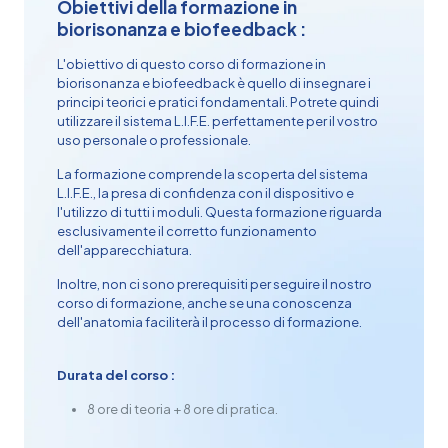
Obiettivi della formazione in
biorisonanza e biofeedback :
L'obiettivo di questo corso di formazione in
biorisonanza e biofeedback è quello di insegnare i
principi teorici e pratici fondamentali. Potrete quindi
utilizzare il sistema L.I.F.E. perfettamente per il vostro
uso personale o professionale.
La formazione comprende la scoperta del
sistema
L.I.F.E.
, la presa di confidenza con il dispositivo e
l'utilizzo di tutti i moduli. Questa formazione riguarda
esclusivamente il corretto funzionamento
dell'apparecchiatura.
Inoltre, non ci sono prerequisiti per seguire il nostro
corso di formazione, anche se una conoscenza
dell'anatomia faciliterà il processo di formazione.
Durata del corso :
8 ore di teoria + 8 ore di pratica
.