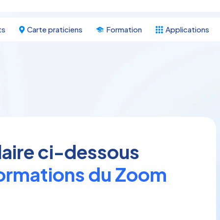
ts
Carte praticiens
Formation
Applications
laire ci-dessous
nformations du Zoom