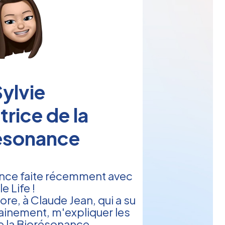
ylvie
atrice de la
ésonance
ence faite récemment avec
le Life !
re, à Claude Jean, qui a su
ainement, m'expliquer les
e la Biorésonance.