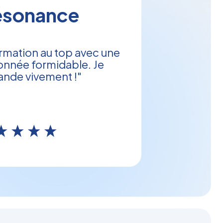
ésonance
rmation au top avec une
onnée formidable. Je
nde vivement !"