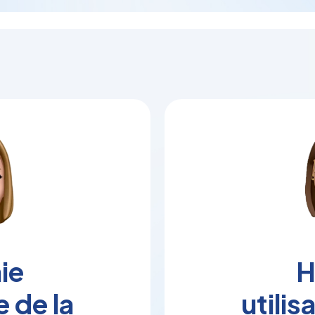
ie
H
e de la
utilis