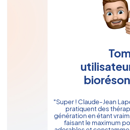
To
utilisateu
bioréso
"Super ! Claude-Jean Lap
pratiquent des thérap
génération en étant vraim
faisant le maximum pou
adorables et constammen