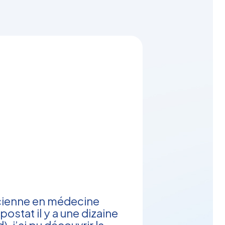
icienne en médecine
apostat
il y a une dizaine