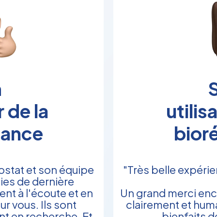
m
S
r de la
utilis
nance
bior
ostat et son équipe
"Très belle expéri
ies de dernière
ent à l'écoute et en
Un grand merci enco
r vous. Ils sont
clairement et hum
t en recherche. Et
bienfaits d