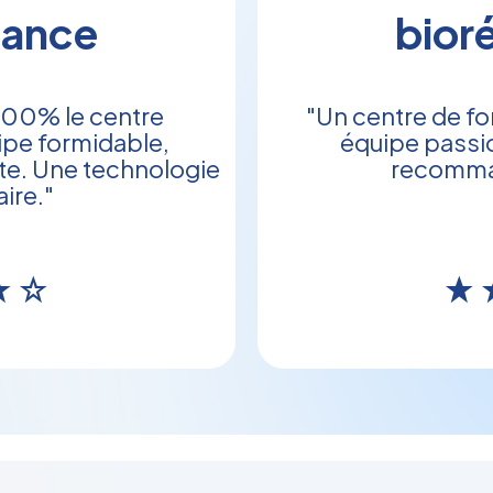
nance
bior
00% le centre
"Un centre de fo
pe formidable,
équipe passi
te. Une technologie
recomma
ire."