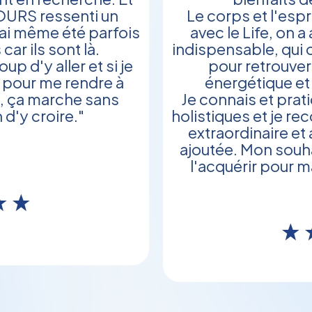
JOURS ressenti un
Le corps et l'esp
j'ai même été parfois
avec le Life, on a
car ils sont là.
indispensable, qui 
p d'y aller et si je
pour retrouver
 pour me rendre à
énergétique et
t, ça marche sans
Je connais et prat
d'y croire."
holistiques et je re
extraordinaire et
ajoutée. Mon souha
l'acquérir pour ma