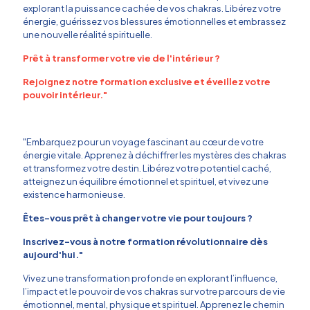
explorant la puissance cachée de vos chakras. Libérez votre
énergie, guérissez vos blessures émotionnelles et embrassez
une nouvelle réalité spirituelle.
Prêt à transformer votre vie de l'intérieur ?
Rejoignez notre formation exclusive et éveillez votre
pouvoir intérieur."
"Embarquez pour un voyage fascinant au cœur de votre
e
énergie vitale. Apprenez à déchiffrer les mystères des chakras
et transformez votre destin. Libérez votre potentiel caché,
atteignez un équilibre émotionnel et spirituel, et vivez une
existence harmonieuse.
Êtes-vous prêt à changer votre vie pour toujours ?
Inscrivez-vous à notre formation révolutionnaire dès
aujourd'hui."
Vivez une transformation profonde en explorant l’influence,
l’impact et le pouvoir de vos chakras sur votre parcours de vie
émotionnel, mental, physique et spirituel. Apprenez le chemin