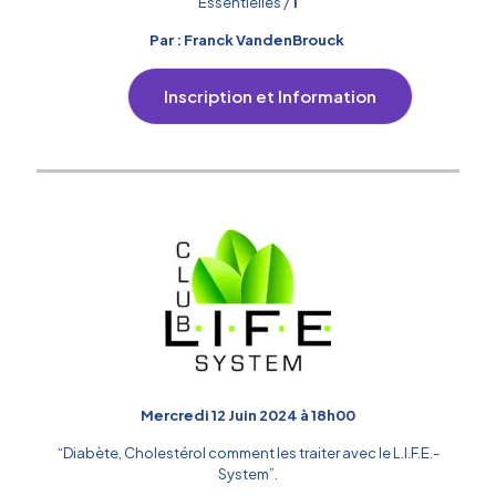
Essentielles
/
1
Par : Franck VandenBrouck
Inscription et Information
Mercredi 12 Juin 2024 à 18h00
“Diabète, Cholestérol comment les traiter avec le L.I.F.E.-
System”.