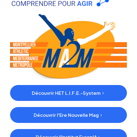
Découvrir HET L.I.F.E.-System
Découvrir l'Ere Nouvelle Mag
Découvrir l'Institut EuropIA