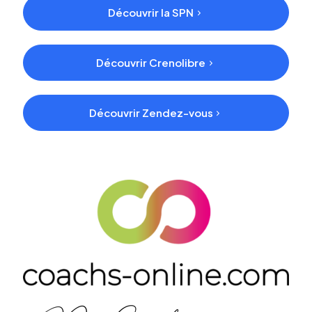
Découvrir la SPN
Découvrir Crenolibre
Découvrir Zendez-vous