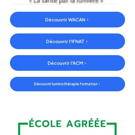
Découvrir WACAN
Découvrir l'IFNAT
Découvrir l'ACM
Découvrir luminothérapie formation